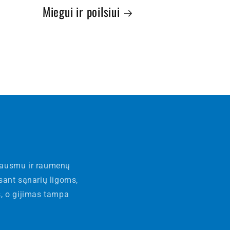
Miegui ir poilsiui
skausmu ir raumenų
esant sąnarių ligoms,
, o gijimas tampa