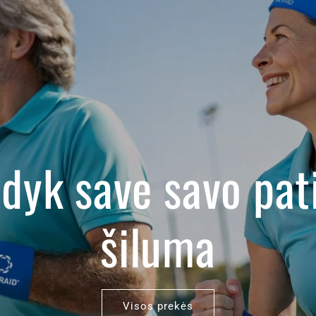
dyk save savo pat
šiluma
Visos prekės