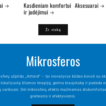
ai
Kasdieniam komfortui
Aksesuarai
ir judėjimui
Žr. viską
Mikrosferos
sferų užpildu „Artraid“ – tai inovatyvus būdas kovoti su 
 lokalizuotą šilumos terapiją, gerina kraujotaką ir padeda 
 varikozei. Dėl mikrosferų efekto mažinamas diskomfortas
greitesnis ir efektyvesnis.