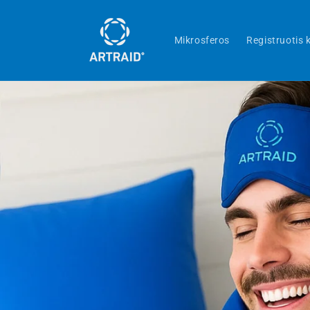
Eiti į
turinį
Mikrosferos
Registruotis 