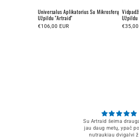
Universalus Aplikatorius Su Mikrosferų
Vidpadž
Užpildu "Artraid"
Užpildu 
Įprasta
€106,00 EUR
Įprast
€35,00
kaina
kaina
Su Artraid šeima drau
jau daug metų, ypač po
nutraukiau dvigalvi 