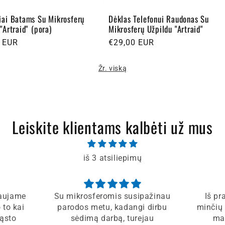
iai Batams Su Mikrosferų
Dėklas Telefonui Raudonas Su
"Artraid" (pora)
Mikrosferų Užpildu "Artraid"
a
 EUR
Įprasta
€29,00 EUR
kaina
Žr. viską
Leiskite klientams kalbėti už mus
iš 3 atsiliepimų
gaujame
Su mikrosferomis susipažinau
Iš pr
 to kai
parodos metu, kadangi dirbu
minčių 
žąsto
sėdimą darbą, turejau
man