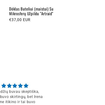
Dėklas Buteliui (maistui) Su
Mikrosferų Užpildu "Artraid"
Įprasta
€37,00 EUR
kaina
adžių buvau skeptiška,
buvo skirtingų, bet Irena
e itikino ir tai buvo