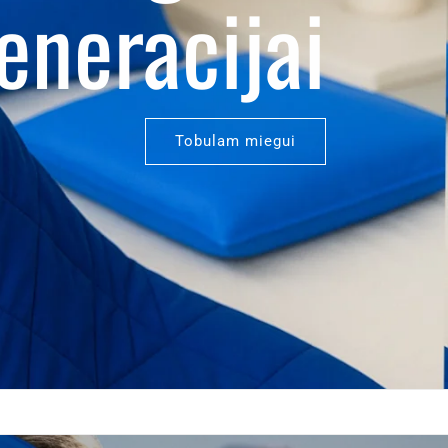
eneracijai
Tobulam miegui