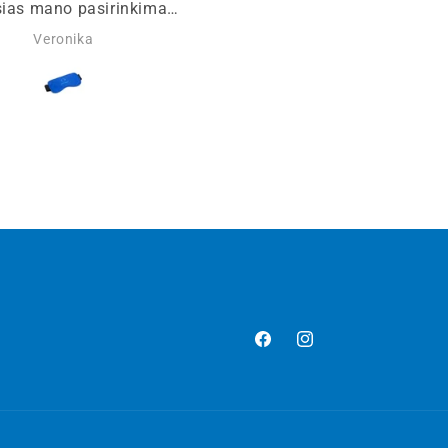
sias mano pasirinkimas.
miegaujos giliu miegu ir
Veronika
uos be žadintuvo dėka
ferų kaukės ir pagalvės.
„Facebook“
„Instagram“